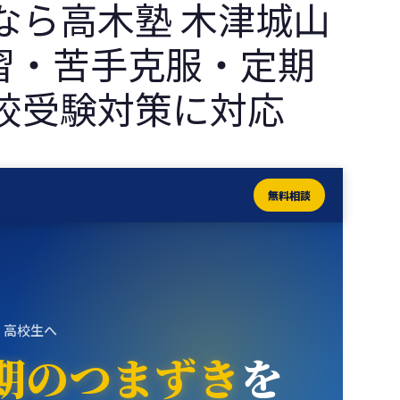
なら高木塾 木津城山
復習・苦手克服・定期
校受験対策に対応
無料相談
・高校生へ
学期のつまずき
を