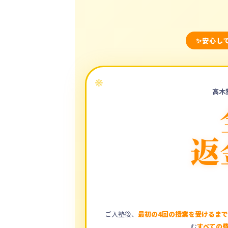
安心し
高木
返
ご入塾後、
最初の4回の授業を受けるま
む
すべての