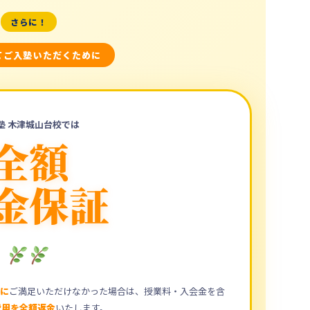
さらに！
てご入塾いただくために
塾 木津城山台校では
全額
金保証
でに
ご満足いただけなかった場合は、授業料・入会金を含
費用を全額返金
いたします。