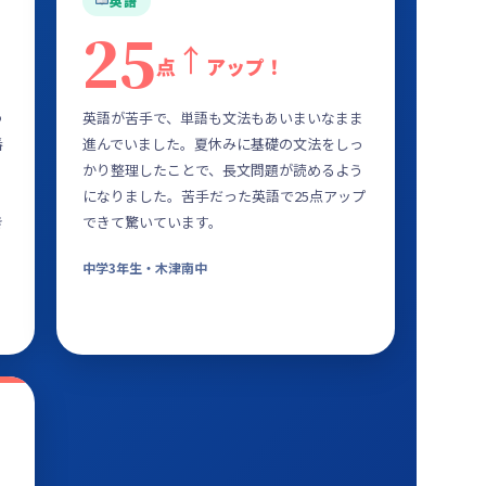
英語
25
↑
点
アップ！
つ
英語が苦手で、単語も文法もあいまいなまま
番
進んでいました。夏休みに基礎の文法をしっ
かり整理したことで、長文問題が読めるよう
になりました。苦手だった英語で25点アップ
き
できて驚いています。
中学3年生・木津南中