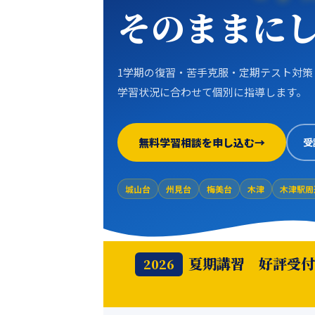
そのままに
1学期の復習・苦手克服・定期テスト対策
学習状況に合わせて個別に指導します。
無料学習相談を申し込む
受
城山台
州見台
梅美台
木津
木津駅周
夏期講習 好評受付
2026