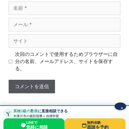
名
前
メ
ー
ル
サ
イ
ト
次回のコメントで使用するためブラウザーに自
分の名前、メールアドレス、サイトを保存す
る。
×
英検1級の塾長
に直接相談できる
木津川市の個別指導 × 自律学習
© 2026 木津川市の個別指導塾｜高木塾 城山台本校
•
LINEで
無料体験
Built with
GeneratePress
気軽に相談
面談を予約