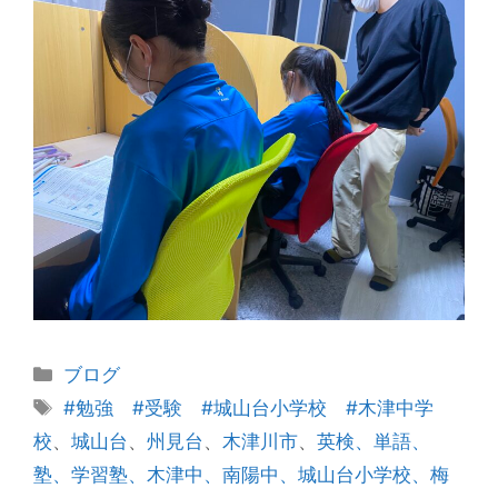
カ
ブログ
テ
タ
#勉強 #受験 #城山台小学校 #木津中学
ゴ
グ
校
、
城山台
、
州見台
、
木津川市
、
英検、単語、
リ
塾、学習塾、木津中、南陽中、城山台小学校、梅
ー