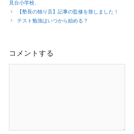
見台小学校、
投
【塾長の独り言】記事の監修を致しました！
稿
テスト勉強はいつから始める？
ナ
ビ
ゲ
ー
コメントする
シ
ョ
コ
ン
メ
ン
ト