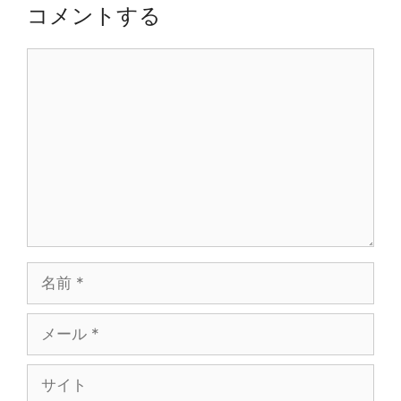
ー
コメントする
シ
ョ
コ
ン
メ
ン
ト
名
前
メ
ー
ル
サ
イ