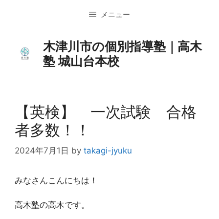
コ
メニュー
ン
テ
ン
木津川市の個別指導塾｜高木
ツ
塾 城山台本校
へ
ス
キ
ッ
【英検】 一次試験 合格
プ
者多数！！
2024年7月1日
by
takagi-jyuku
みなさんこんにちは！
高木塾の高木です。