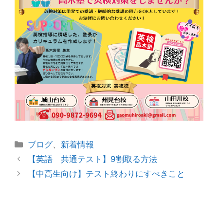
カ
ブログ
、
新着情報
テ
投
【英語 共通テスト】9割取る方法
ゴ
稿
【中高生向け】テスト終わりにすべきこと
リ
ナ
ー
ビ
ゲ