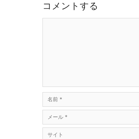
コメントする
ョ
ン
コ
メ
ン
ト
名
前
メ
ー
ル
サ
イ