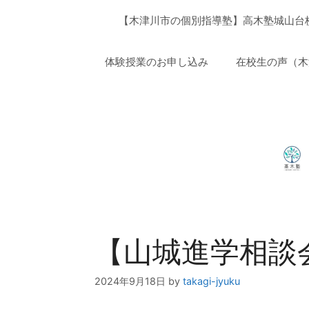
コ
【木津川市の個別指導塾】高木塾城
ン
テ
ン
体験授業のお申し込み
在校生の声（木
ツ
へ
ス
キ
ッ
プ
【山城進学相談
2024年9月18日
by
takagi-jyuku