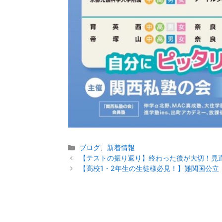
カ
ブログ
、
新着情報
投
テ
【テストの振り返り】終わった後が大切！見
稿
ゴ
【高校1・2年生の生徒様必見！】難関国公立
ナ
リ
ビ
ー
ゲ
ー
シ