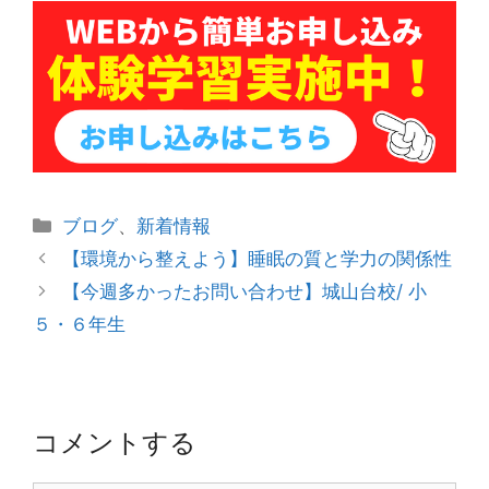
カ
ブログ
、
新着情報
テ
投
【環境から整えよう】睡眠の質と学力の関係性
ゴ
稿
【今週多かったお問い合わせ】城山台校/ 小
リ
ナ
５・６年生
ー
ビ
ゲ
ー
シ
コメントする
ョ
ン