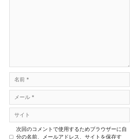
コ
メ
ン
ト
名
前
メ
ー
ル
サ
イ
ト
次回のコメントで使用するためブラウザーに自
分の名前、メールアドレス、サイトを保存す