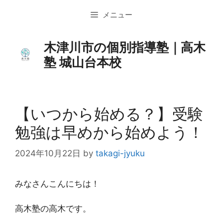
コ
メニュー
ン
テ
ン
木津川市の個別指導塾｜高木
ツ
塾 城山台本校
へ
ス
キ
ッ
【いつから始める？】受験
プ
勉強は早めから始めよう！
2024年10月22日
by
takagi-jyuku
みなさんこんにちは！
高木塾の高木です。