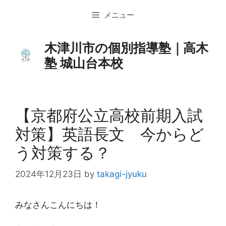
コ
メニュー
ン
テ
ン
木津川市の個別指導塾｜高木
ツ
塾 城山台本校
へ
ス
キ
ッ
【京都府公立高校前期入試
プ
対策】英語長文 今からど
う対策する？
2024年12月23日
by
takagi-jyuku
みなさんこんにちは！