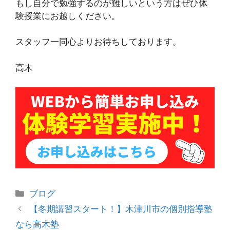
もし自分で勉強するのが難しいという方はぜひ体
験授業にお越しください。
スタッフ一同心よりお待ちしております。
高木
カ
ブログ
テ
投
【冬期講習スタート！】木津川市の個別指導塾
ゴ
稿
なら高木塾
リ