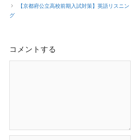
ナ
【京都府公立高校前期入試対策】英語リスニン
ー
ビ
グ
ゲ
ー
シ
ョ
コメントする
ン
コ
メ
ン
ト
名