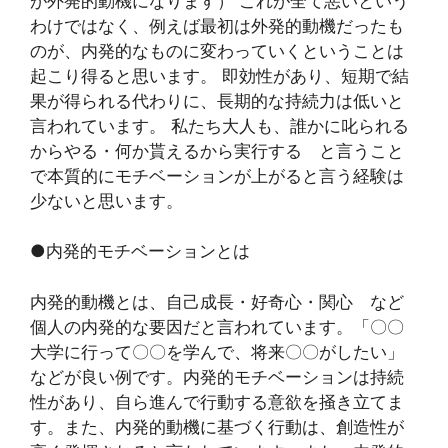
が外発的動機になります） これが全て悪いという
わけではなく、例えば最初は外発的動機だったも
のが、内発的なものに変わっていくということは
起こり得ると思います。 即効性があり、短期で結
果が得られる代わりに、長期的な持続力は低いと
言われています。 私たち大人も、誰かに叱られる
からやる・何か貰えるから実行する と言うこと
で本質的にモチベーションが上がると言う経験は
少ないと思います。
●内発的モチベーションとは
内発的動機とは、自己成長・好奇心・関心 など
個人の内発的な要因だと言われています。「〇〇
大学に行って〇〇を学んで、将来〇〇がしたい」
などが良い例です。内発的モチベーションは持続
性があり、自ら進んで行動する意欲を掻き立てま
す。また、内発的動機に基づく行動は、創造性が