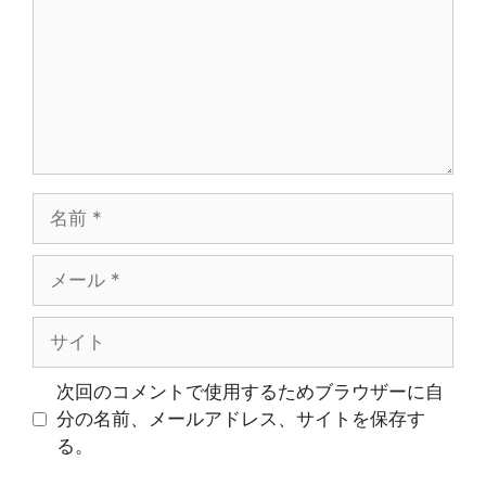
ン
ト
名
前
メ
ー
ル
サ
イ
ト
次回のコメントで使用するためブラウザーに自
分の名前、メールアドレス、サイトを保存す
る。