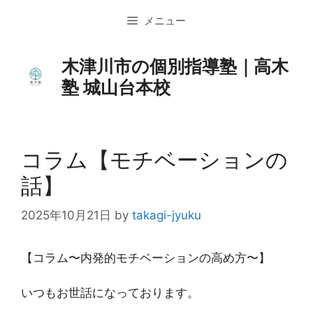
コ
メニュー
ン
テ
ン
木津川市の個別指導塾｜高木
ツ
塾 城山台本校
へ
ス
キ
ッ
コラム【モチベーションの
プ
話】
2025年10月21日
by
takagi-jyuku
【コラム〜内発的モチベーションの高め方〜】
いつもお世話になっております。