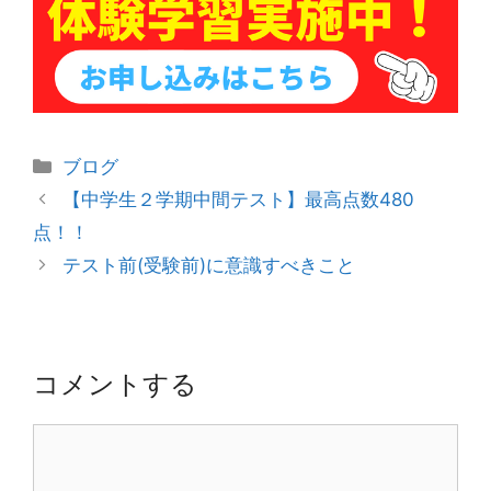
カ
ブログ
テ
投
【中学生２学期中間テスト】最高点数480
ゴ
稿
点！！
リ
ナ
テスト前(受験前)に意識すべきこと
ー
ビ
ゲ
ー
シ
コメントする
ョ
ン
コ
メ